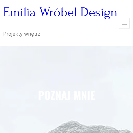
Przejdź
Emilia Wróbel Design
do
treści
Projekty wnętrz
POZNAJ MNIE